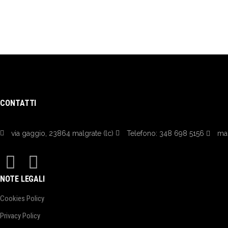
CONTATTI
via gaggio, 23864 malgrate (lc)
Telefono: 348 698 5156
mai
NOTE LEGALI
Cookies Policy
Privacy Policy