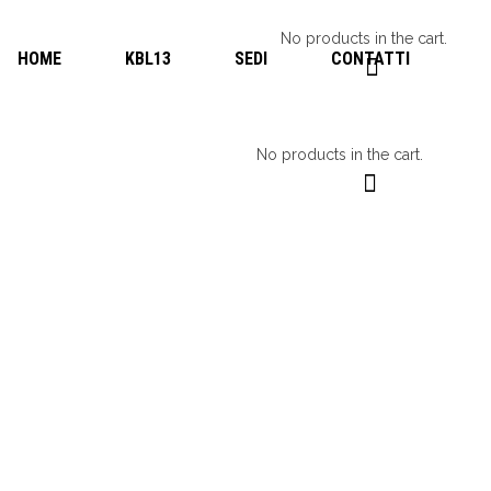
0
(
€
0,00
)
No products in the cart.
HOME
KBL13
SEDI
CONTATTI
0
(
€
0,00
)
No products in the cart.